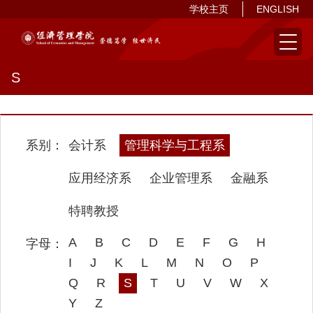
学校主页
ENGLISH
S
会计系
管理科学与工程系
应用经济系
企业管理系
金融系
特聘教授
A
B
C
D
E
F
G
H
I
J
K
L
M
N
O
P
Q
R
S
T
U
V
W
X
Y
Z