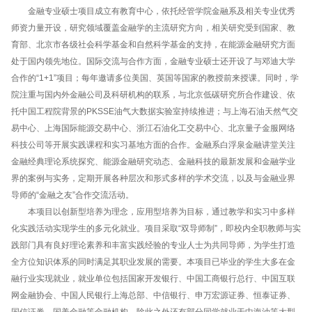
金融专业硕士项目成立有教育中心，依托经管学院金融系及相关专业优秀
师资力量开设，研究领域覆盖金融学的主流研究方向，相关研究受到国家、教
育部、北京市各级社会科学基金和自然科学基金的支持，在能源金融研究方面
处于国内领先地位。国际交流与合作方面，金融专业硕士还开设了与邓迪大学
合作的“1+1”项目；每年邀请多位美国、英国等国家的教授前来授课。同时，学
院注重与国内外金融公司及科研机构的联系，与北京低碳研究所合作建设、依
托中国工程院背景的PKSSE油气大数据实验室持续推进；与上海石油天然气交
易中心、上海国际能源交易中心、浙江石油化工交易中心、北京量子金服网络
科技公司等开展实践课程和实习基地方面的合作。金融系白浮泉金融讲堂关注
金融经典理论系统探究、能源金融研究动态、金融科技的最新发展和金融学业
界的案例与实务，定期开展各种层次和形式多样的学术交流，以及与金融业界
导师的“金融之友”合作交流活动。
本项目以创新型培养为理念，应用型培养为目标，通过教学和实习中多样
化实践活动实现学生的多元化就业。项目采取“双导师制”，即校内全职教师与实
践部门具有良好理论素养和丰富实践经验的专业人士为共同导师，为学生打造
全方位知识体系的同时满足其职业发展的需要。本项目已毕业的学生大多在金
融行业实现就业，就业单位包括国家开发银行、中国工商银行总行、中国互联
网金融协会、中国人民银行上海总部、中信银行、申万宏源证券、恒泰证券、
国信证券、国美金融等金融机构，除此之外还有部分同学就业于中海油等大型