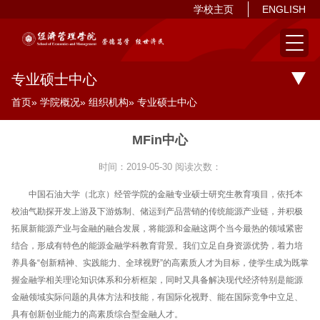
学校主页
ENGLISH
专业硕士中心
首页
»
学院概况
»
组织机构
» 专业硕士中心
MFin中心
时间：2019-05-30
阅读次数：
中国石油大学（北京）经管学院的金融专业硕士研究生教育项目，依托本
校油气勘探开发上游及下游炼制、储运到产品营销的传统能源产业链，并积极
拓展新能源产业与金融的融合发展，将能源和金融这两个当今最热的领域紧密
结合，形成有特色的能源金融学科教育背景。我们立足自身资源优势，着力培
养具备“创新精神、实践能力、全球视野”的高素质人才为目标，使学生成为既掌
握金融学相关理论知识体系和分析框架，同时又具备解决现代经济特别是能源
金融领域实际问题的具体方法和技能，有国际化视野、能在国际竞争中立足、
具有创新创业能力的高素质综合型金融人才。