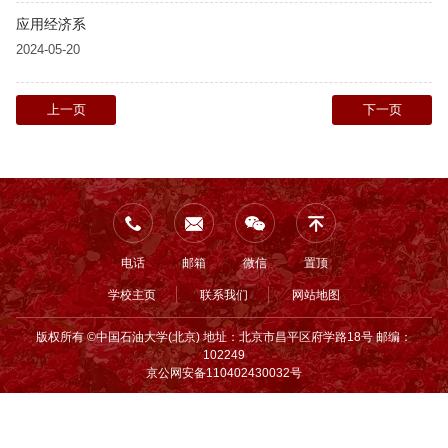
应用经济系
2024-05-20
上一页
下一页
电话
邮箱
微信
置顶
学校主页
联系我们
网站地图
版权所有 ©中国石油大学(北京) 地址：北京市昌平区府学路18号 邮编：
102249
京公网安备110402430032号