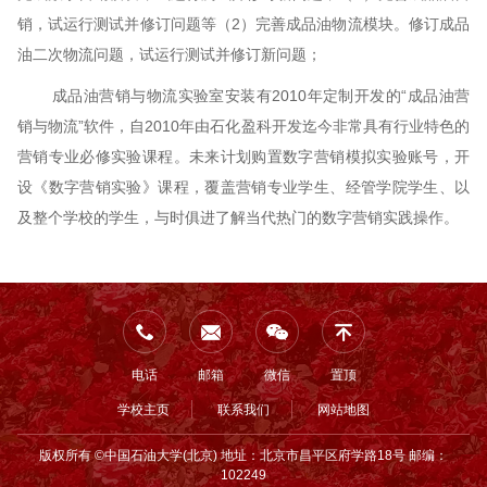
销，试运行测试并修订问题等（2）完善成品油物流模块。修订成品
油二次物流问题，试运行测试并修订新问题；
成品油营销与物流实验室安装有2010年定制开发的“成品油营
销与物流”软件，自2010年由石化盈科开发迄今非常具有行业特色的
营销专业必修实验课程。未来计划购置数字营销模拟实验账号，开
设《数字营销实验》课程，覆盖营销专业学生、经管学院学生、以
及整个学校的学生，与时俱进了解当代热门的数字营销实践操作。
电话
邮箱
微信
置顶
学校主页
联系我们
网站地图
版权所有 ©中国石油大学(北京) 地址：北京市昌平区府学路18号 邮编：
102249