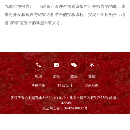
气体排放报告》、《碳资产管理咨询建议报告》等报告的功能。未
来将开发和建设与碳管理相结合的实验课程，实现产学研融合，培
育“双碳”背景下的新型经管人才。
电话
邮箱
微信
置顶
学校主页
联系我们
网站地图
版权所有 ©中国石油大学(北京) 地址：北京市昌平区府学路18号 邮编：
102249
京公网安备110402430032号