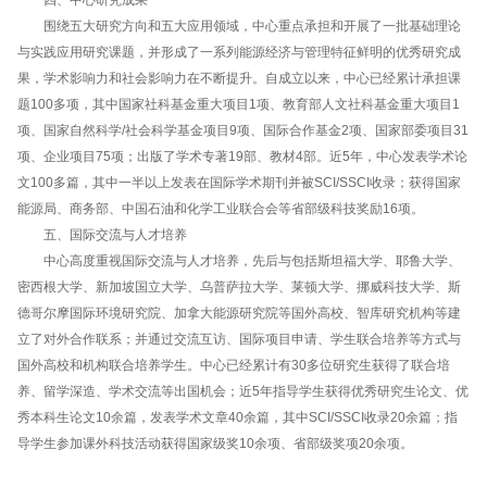
围绕五大研究方向和五大应用领域，中心重点承担和开展了一批基础理论
与实践应用研究课题，并形成了一系列能源经济与管理特征鲜明的优秀研究成
果，学术影响力和社会影响力在不断提升。自成立以来，中心已经累计承担课
题100多项，其中国家社科基金重大项目1项、教育部人文社科基金重大项目1
项、国家自然科学/社会科学基金项目9项、国际合作基金2项、国家部委项目31
项、企业项目75项；出版了学术专著19部、教材4部。近5年，中心发表学术论
文100多篇，其中一半以上发表在国际学术期刊并被SCI/SSCI收录；获得国家
能源局、商务部、中国石油和化学工业联合会等省部级科技奖励16项。
五、国际交流与人才培养
中心高度重视国际交流与人才培养，先后与包括斯坦福大学、耶鲁大学、
密西根大学、新加坡国立大学、乌普萨拉大学、莱顿大学、挪威科技大学、斯
德哥尔摩国际环境研究院、加拿大能源研究院等国外高校、智库研究机构等建
立了对外合作联系；并通过交流互访、国际项目申请、学生联合培养等方式与
国外高校和机构联合培养学生。中心已经累计有30多位研究生获得了联合培
养、留学深造、学术交流等出国机会；近5年指导学生获得优秀研究生论文、优
秀本科生论文10余篇，发表学术文章40余篇，其中SCI/SSCI收录20余篇；指
导学生参加课外科技活动获得国家级奖10余项、省部级奖项20余项。