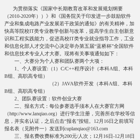
为贯彻落实《国家中长期教育改革和发展规划纲要
（
2010-2020
年））》和《国务院关于印发进一步鼓励软件
产业和集成电路产业发展若干政策的通知》的有关精神，加
快高等院校
IT
类专业教学创新与改革，提高学生自主创新意
识和工程实践能力，促进高校
IT
类专业就业指导工作，工业
和信息化部人才交流中心决定举办第五届“蓝桥杯”全国软件
和信息技术专业人才大赛。现将有关事项通知如下：
一、大赛分为个人赛和团队赛两个大项：
1
、个人赛设置
:
（
1
）
C/C++
程序设计（本科
A
组、本科
B
组、高职高专组）
（
2
）
JAVA
软件开发（本科
A
组、本科
B
组、高职高专组）
2
、团队赛设置：软件创业大赛
二、报名方式：每位参赛选手须本人在大赛官方网
（
http://www.lanqiao.org
）进行学生注册，完善所在学校等信
息，并实名认证，之后点击
“
报名
”
按钮。
12
月
16
日之前填写
报名表（见附件一）发送到
cuplanqiao@163.com
三、报名费收费标准为
200
元
/
人次；
12
月
16
日
-12
月
18
日