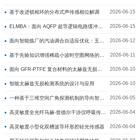
2026-06-15
基于改进锁相环的分布式声传感相位解调
2026-06-15
ELMBA：面向 AQFP 超导逻辑电路缓冲器
与分路器插入的优化框架
2026-06-12
面向智能炼厂的汽油调合自适应优化：五维
数字孪生系统与动态闭环控制
2026-06-11
基于先验知识增强稀疏小波时空图网络的电
潜泵异常检测
2026-06-10
面向 GFR-PTFE 复合材料的太赫兹无损检
测与三维成像： 一种用于内部缺陷可视化的
双通道自监督信号重建框架
2026-06-10
智能太赫兹无损检测系统的设计与应用
2026-06-05
一种基于三维空间广角探测机制的导向智能
决策方法
2026-06-04
高灵敏度全光纤马赫-曾德尔干涉仪呼吸传感
系统用于高海拔地区健康检测
2026-06-04
高灵敏度小型化双槽波导环形腔硅光传感器