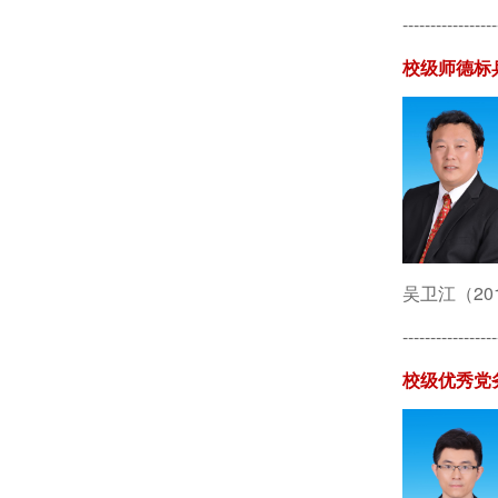
-----------------
校级师德标
吴卫江（201
-----------------
校级优秀党