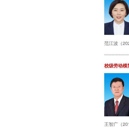
范江波（
-----------------
校级劳动模
王智广（201