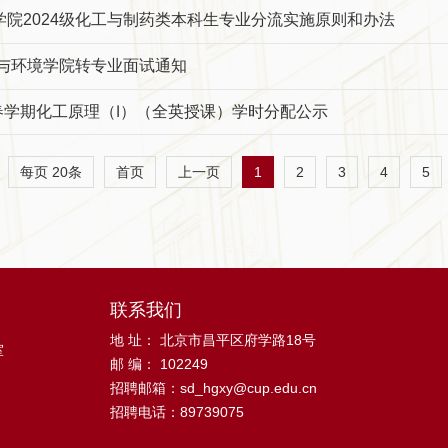
学院2024级化工与制药类本科生专业分流实施原则和办法
程与环境学院转专业面试通知
4学年春学期化工原理（Ⅰ）（全英授课）学时分配公示
每页
20
条
1
2
3
4
5
首页
上一页
联系我们
地 址： 北京市昌平区府学路18号
室
邮 编： 102249
招聘邮箱：sd_hgxy@cup.edu.cn
招聘电话：89739075