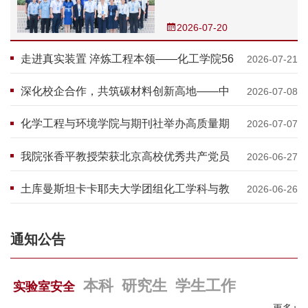
国石油大学（北京）顺利
召开
2026-07-20
走进真实装置 淬炼工程本领——化工学院56
2026-07-21
名学生在燕山石化实操实训基地完成生产实
深化校企合作，共筑碳材料创新高地——中
习
2026-07-08
国石油大学（北京）与中国石化成功举办碳
化学工程与环境学院与期刊社举办高质量期
材料交流研讨会
2026-07-07
刊发展交流座谈会
我院张香平教授荣获北京高校优秀共产党员
2026-06-27
土库曼斯坦卡卡耶夫大学团组化工学科与教
2026-06-26
学交流活动顺利举办
通知公告
本科
研究生
学生工作
实验室安全
更多+