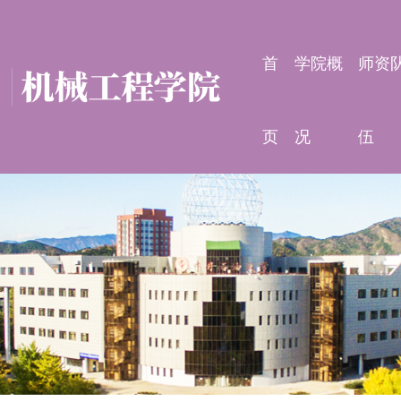
首
学院概
师资
页
况
伍