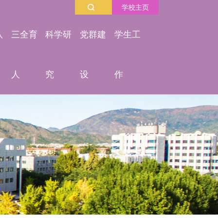
学校主页
队
三全育
科学研
党群建
学生工
人
究
设
作