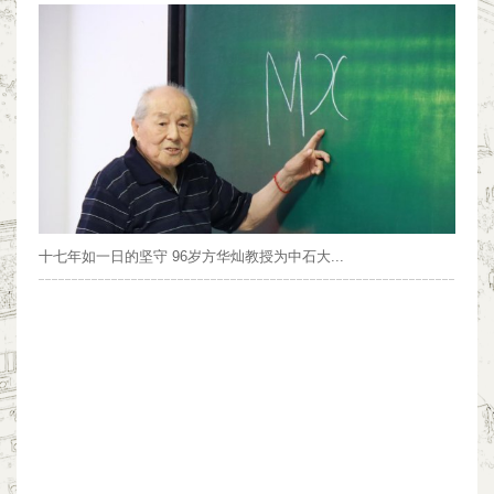
十七年如一日的坚守 96岁方华灿教授为中石大...