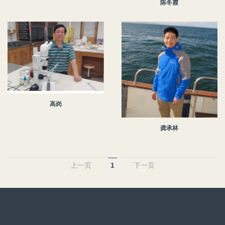
陈冬霞
高岗
龚承林
上一页
1
下一页