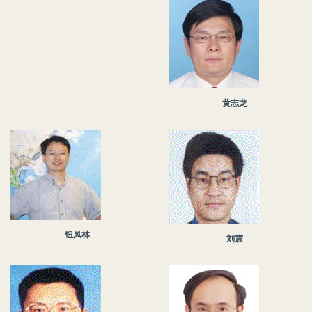
黄志龙
钮凤林
刘震