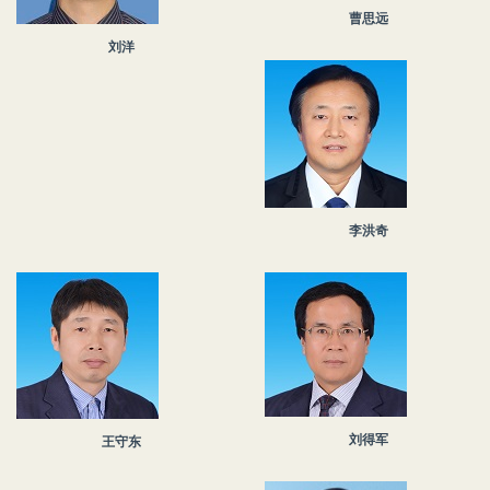
曹思远
刘洋
李洪奇
刘得军
王守东