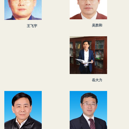
吴胜和
王飞宇
岳大力