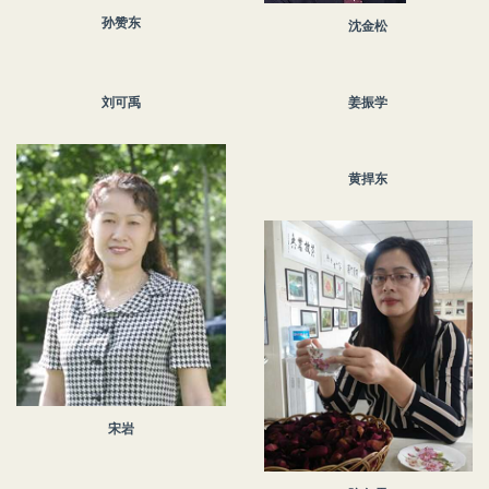
孙赞东
沈金松
刘可禹
姜振学
黄捍东
宋岩