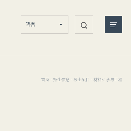
语言
首页
-
招生信息
-
硕士项目
-
材料科学与工程