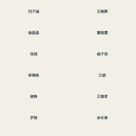
闫子涵
王晓辉
杨磊磊
董朝霞
张娟
杨子浩
林梅钦
江皓
谢静
王雅君
罗聃
余长春