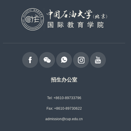
招生办公室
Tel: +8610-89733796
Fax: +8610-89730622
admission@cup.edu.cn