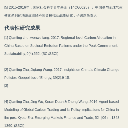
[5] 2015-2016年，国家社会科学青年基金（14CGJ025）： 中国参与全球气候
变化谈判的地缘政治经济博弈模拟及战略研究，子课题负责人
代表性研究成果
[1] Qianting zhu, wenwu tang. 2017. Regional-level Carbon Allocation in
China Based on Sectoral Emission Patterns under the Peak Commitment.
Sustainability, 9(4):552. (SCI/SSCI)
[2] Qianting Zhu, Jiqiang Wang. 2017. Insights on China’s Climate Change
Policies. Geopolitics of Energy, 39(2):9-15.
[3]
[4] Qianting Zhu, Jing Wu, Keran Duan & Zheng Wang. 2016. Agent-based
Modeling of Global Carbon Trading and Its Policy Implications for China in
the post-Kyoto Era. Emerging Markets Finance and Trade, 52（06）: 1348 –
1360. (SSCI)