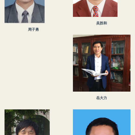
吴胜和
周子勇
岳大力