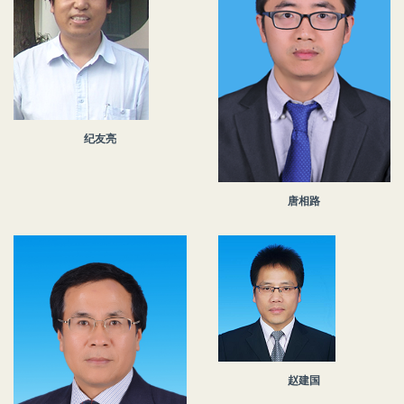
纪友亮
唐相路
赵建国