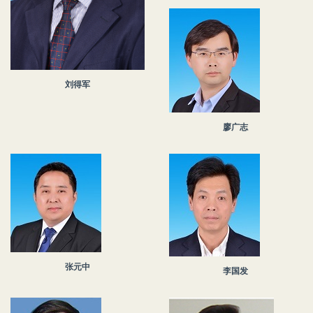
刘得军
廖广志
张元中
李国发