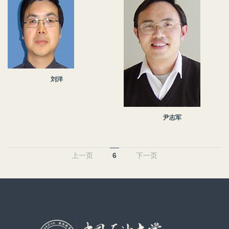
刘洋
尹志军
上一页
6
下一页